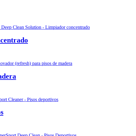
ncentrado
adera
os