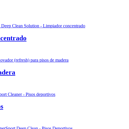
ncentrado
adera
os