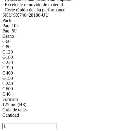
. Excelente removido de material
. Corte rápido de alta performance
SKU SX740428180-UU
Pack
Paq. 10U
Paq. 5U
Grano
G60
G80
G120
G180
G220
G320
G400
G150
G240
G600
G40
Formato
125mm (H8)
Guía de talles
Cantidad
-