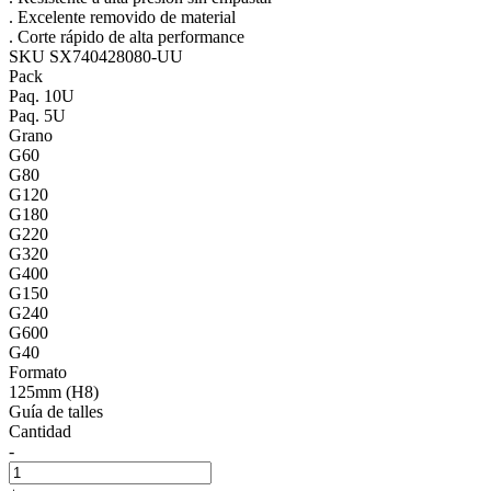
. Excelente removido de material
. Corte rápido de alta performance
SKU SX740428080-UU
Pack
Paq. 10U
Paq. 5U
Grano
G60
G80
G120
G180
G220
G320
G400
G150
G240
G600
G40
Formato
125mm (H8)
Guía de talles
Cantidad
-