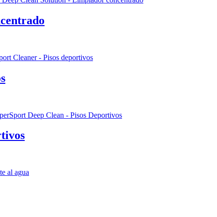
ncentrado
os
tivos