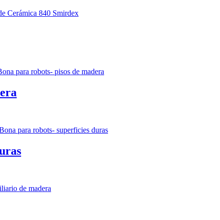
dera
duras